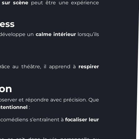
 sur scène
peut être une expérience
ress
é développe un
calme intérieur
lorsqu’ils
râce au théâtre, il apprend à
respirer
ion
 observer et répondre avec précision. Que
tentionnel
:
 comédiens s’entraînent à
focaliser leur