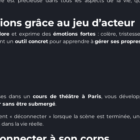
tre est précieuse dans tous les aspects de la vie, q
ions grâce au jeu d’acteur
lore
et exprime des
émotions fortes
: colère, tristesse
ent un
outil concret
pour apprendre à
gérer ses propre
nses dans un
cours de théâtre à Paris
, vous dévelo
r sans être submergé
.
t « déconnecter » lorsque la scène est terminée, u
ans la vie réelle.
onnecter à son corps