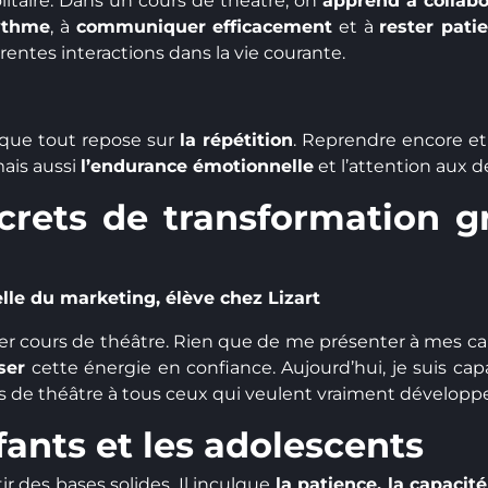
litaire. Dans un cours de théâtre, on
apprend à collabo
rythme
, à
communiquer efficacement
et à
rester pati
érentes interactions dans la vie courante.
 que tout repose sur
la répétition
. Reprendre encore et
mais aussi
l’endurance émotionnelle
et l’attention aux dé
rets de transformation g
lle du marketing, élève chez Lizart
r cours de théâtre. Rien que de me présenter à mes ca
ser
cette énergie en confiance. Aujourd’hui, je suis ca
de théâtre à tous ceux qui veulent vraiment développe
fants et les adolescents
ir des bases solides. Il inculque
la patience, la capacit