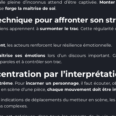
alle pleine d’inconnus attend d’être captivée.
Monter
se
forge la maîtrise de soi
.
technique pour affronter son st
diens apprennent à
surmonter le trac
. Cette régularit
ent
, les acteurs renforcent leur résilience émotionnelle.
îtrise ses émotions
lors d’un discours important. G
paroles et à contrôler son trac.
entration par l’interprétat
xtrême
. Pour
incarner un personnage
, il faut écouter,
e en scène d’une pièce,
chaque mouvement doit être in
 indications de déplacements du metteur en scène, les
ns complexes.