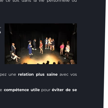
ue ce soit dans la vie personnelle ou
,
s
ppez une
relation plus saine
avec vos
ne
compétence utile
pour
éviter de se