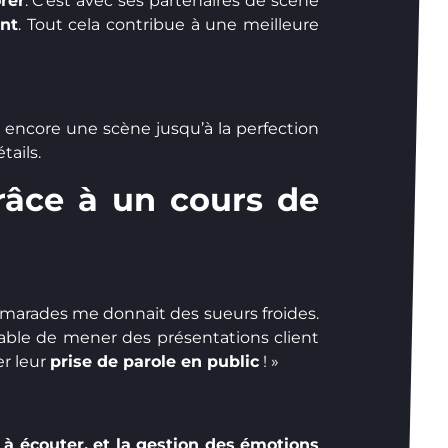
rer
. C’est avec ses partenaires de scène
ent
. Tout cela contribue à une meilleure
 encore une scène jusqu’à la perfection
tails.
râce à un cours de
marades me donnait des sueurs froides.
pable de mener des présentations client
r leur
prise de parole en public
! »
é à écouter, et la gestion des émotions