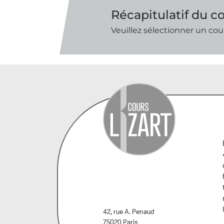
Récapitulatif du c
Veuillez sélectionner un cou
42, rue A. Penaud
75020 Paris