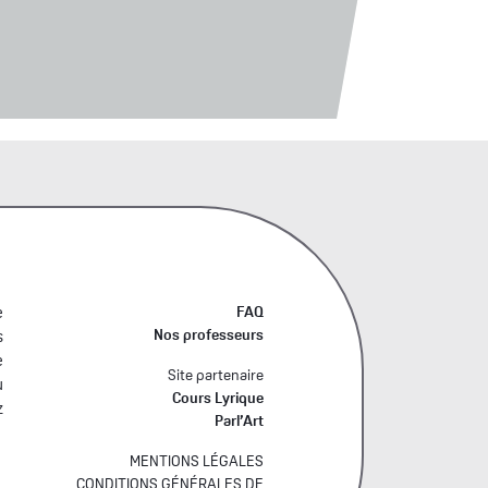
e
FAQ
Nos professeurs
s
e
Site partenaire
u
Cours Lyrique
z
Parl’Art
MENTIONS LÉGALES
CONDITIONS GÉNÉRALES DE