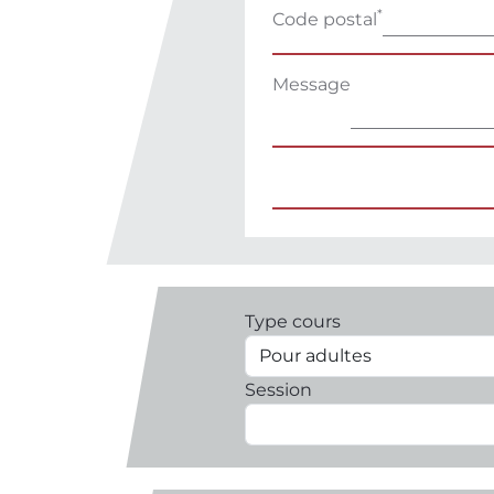
*
Code postal
Message
Type cours
Session